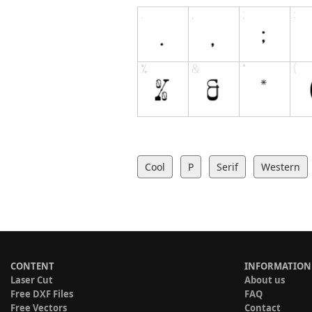
Cool
P
Serif
Western
CONTENT
INFORMATION
Laser Cut
About us
Free DXF Files
FAQ
Free Vectors
Contact