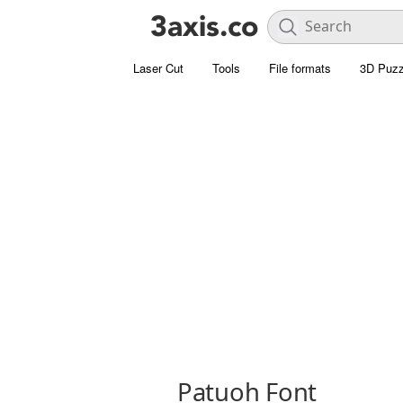
Laser Cut
Tools
File formats
3D Puzz
Patuoh Font