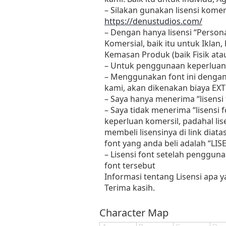
– Silakan gunakan lisensi komers
https://denustudios.com/
– Dengan hanya lisensi “Perso
Komersial, baik itu untuk Iklan
Kemasan Produk (baik Fisik at
– Untuk penggunaan keperluan
– Menggunakan font ini dengan
kami, akan dikenakan biaya EXT
– Saya hanya menerima “lisens
– Saya tidak menerima “lisensi
keperluan komersil, padahal li
membeli lisensinya di link diat
font yang anda beli adalah “L
– Lisensi font setelah penggun
font tersebut
Informasi tentang Lisensi apa 
Terima kasih.
Character Map