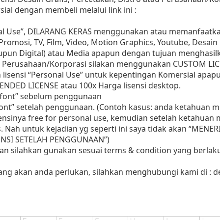
ial dengan membeli melalui link ini :
nal Use”, DILARANG KERAS menggunakan atau memanfaatkan
, Promosi, TV, Film, Video, Motion Graphics, Youtube, Desain
aupun Digital) atau Media apapun dengan tujuan menghasil
 Perusahaan/Korporasi silakan menggunakan CUSTOM LIC
 lisensi “Personal Use” untuk kepentingan Komersial apap
ENDED LICENSE atau 100x Harga lisensi desktop.
i font” sebelum penggunaan
 font” setelah penggunaan. (Contoh kasus: anda ketahuan
sensinya free for personal use, kemudian setelah ketahua
as. Nah untuk kejadian yg seperti ini saya tidak akan “MENE
ISENSI SETELAH PENGGUNAAN”)
aan silahkan gunakan sesuai terms & condition yang berlaku
yang akan anda perlukan, silahkan menghubungi kami di :
d