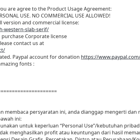
t, you are agree to the Product Usage Agreement:
r PERSONAL USE. NO COMMERCIAL USE ALLOWED!
ull version and commercial license:
-western-slab-serif/
o purchase Corporate license
lease contact us at
t/
iated. Paypal account for donation
https://www.paypal.com
amazing fonts :
=====================
dan membaca persyaratan ini, anda dianggap mengerti dan
awah ini:
gunakan untuk keperluan “Personal Use”/kebutuhan pribadi
as tidak menghasilkan profit atau keuntungan dari hasil m
Agensi Desain Grafis, Percetakan, Distro atau Perusahaan/Ko