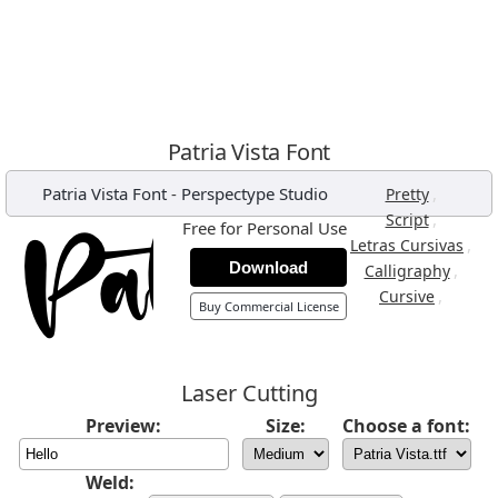
Patria Vista Font
Patria Vista Font
-
Perspectype Studio
,
Pretty
,
Script
Free for Personal Use
,
Letras Cursivas
Download
,
Calligraphy
,
Cursive
Buy Commercial License
Laser Cutting
Preview:
Size:
Choose a font:
Weld: