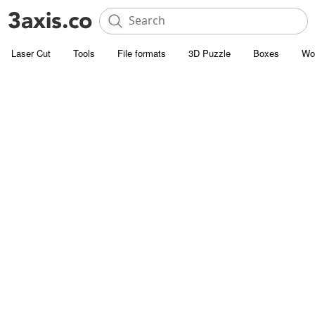
Laser Cut
Tools
File formats
3D Puzzle
Boxes
Wo