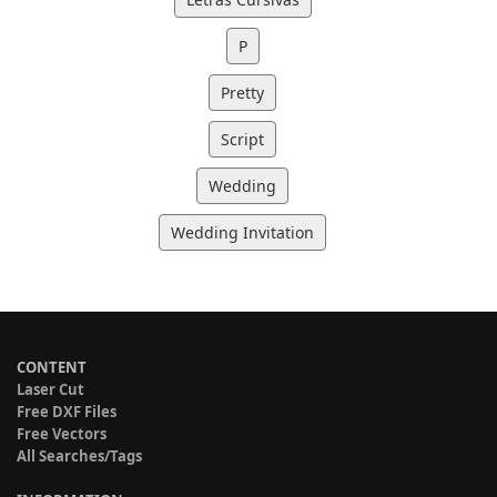
P
Pretty
Script
Wedding
Wedding Invitation
CONTENT
Laser Cut
Free DXF Files
Free Vectors
All Searches/Tags