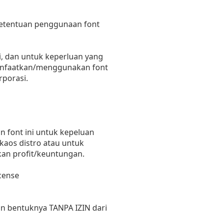
 ketentuan penggunaan font
i, dan untuk keperluan yang
emanfaatkan/menggunakan font
rporasi.
 font ini untuk kepeluan
 kaos distro atau untuk
kan profit/keuntungan.
cense
un bentuknya TANPA IZIN dari