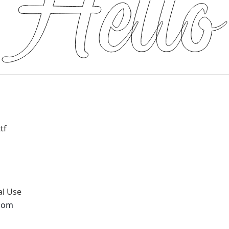
tf
al Use
.com