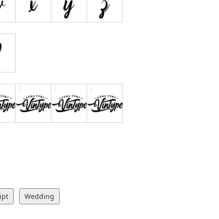
ipt
Wedding