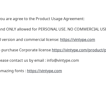
t, you are agree to the Product Usage Agreement:
N and ONLY allowed for PERSONAL USE. NO COMMERCIAL U
ull version and commercial license:
https://vintype.com
to purchase Corporate license
https://vintype.com/product/p
lease contact us by email :
info@vintype.com
 amazing fonts :
https://vintype.com