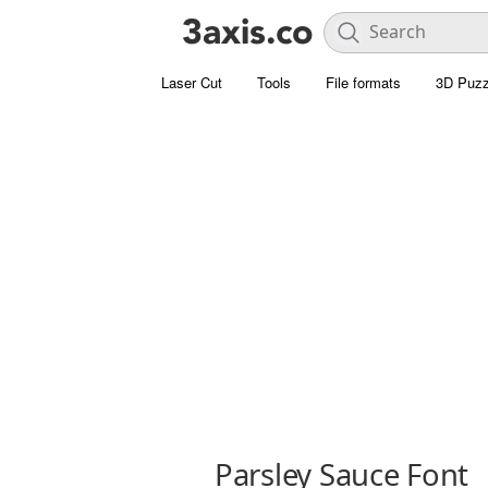
Laser Cut
Tools
File formats
3D Puzz
Parsley Sauce Font