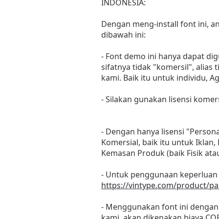
INDONESIA:
Dengan meng-install font ini,
dibawah ini:
- Font demo ini hanya dapat di
sifatnya tidak "komersil", ali
kami. Baik itu untuk individu, 
- Silakan gunakan lisensi komer
- Dengan hanya lisensi "Perso
Komersial, baik itu untuk Iklan
Kemasan Produk (baik Fisik at
- Untuk penggunaan keperluan
https://vintype.com/product/pa
- Menggunakan font ini dengan 
kami, akan dikenakan biaya C