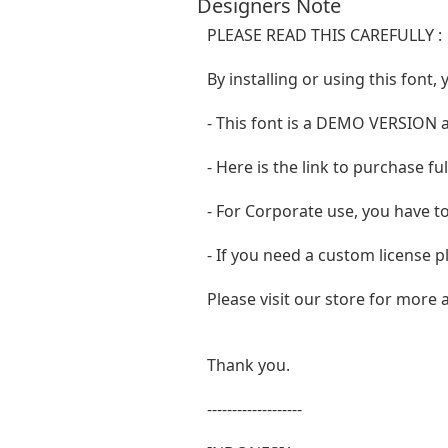
Designers Note
PLEASE READ THIS CAREFULLY :
By installing or using this fon
- This font is a DEMO VERSIO
- Here is the link to purchase f
- For Corporate use, you have 
- If you need a custom license p
Please visit our store for more
Thank you.
-------------------