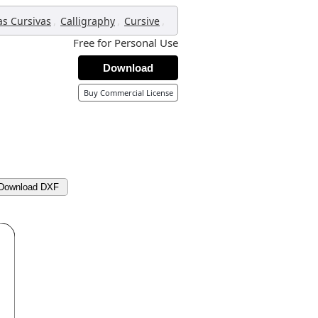
,
,
,
as Cursivas
Calligraphy
Cursive
Free for Personal Use
Download
Buy Commercial License
Download DXF