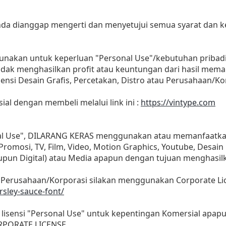
 anda dianggap mengerti dan menyetujui semua syarat dan
gunakan untuk keperluan "Personal Use"/kebutuhan pribad
as tidak menghasilkan profit atau keuntungan dari hasil m
Agensi Desain Grafis, Percetakan, Distro atau Perusahaan/Ko
sial dengan membeli melalui link ini :
https://vintype.com
nal Use", DILARANG KERAS menggunakan atau memanfaatkan
, Promosi, TV, Film, Video, Motion Graphics, Youtube, Desain
aupun Digital) atau Media apapun dengan tujuan menghasil
 Perusahaan/Korporasi silakan menggunakan Corporate Li
rsley-sauce-font/
lisensi "Personal Use" untuk kepentingan Komersial apap
ORPORATE LICENSE.