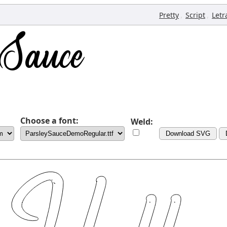
,
,
Pretty
Script
Letr
Choose a font:
Weld:
Download SVG