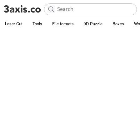
Laser Cut
Tools
File formats
3D Puzzle
Boxes
Wo