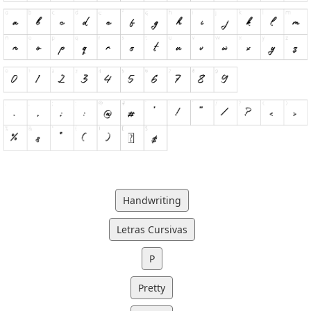
Handwriting
Letras Cursivas
P
Pretty