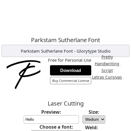
Parkstam Sutherlane Font
Parkstam Sutherlane Font
-
Glorytype Studio
,
Pretty
Free for Personal Use
,
Handwriting
,
Script
Download
,
Letras Cursivas
Buy Commercial License
Laser Cutting
Preview:
Size:
Choose a font:
Weld: