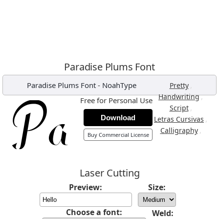
Paradise Plums Font
Paradise Plums Font
-
NoahType
,
Pretty
,
Handwriting
Free for Personal Use
,
Script
Download
,
Letras Cursivas
,
Calligraphy
Buy Commercial License
Laser Cutting
Preview:
Size:
Choose a font:
Weld: