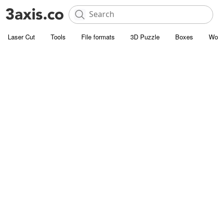
Laser Cut
Tools
File formats
3D Puzzle
Boxes
Wo