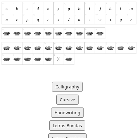
Calligraphy
Cursive
Handwriting
Letras Bonitas