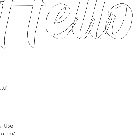
ttf
al Use
io.com/