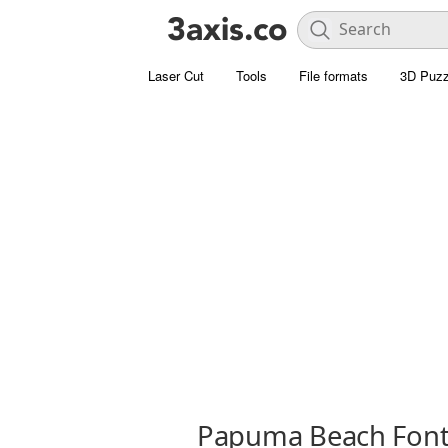
Laser Cut
Tools
File formats
3D Puzz
Papuma Beach Fon