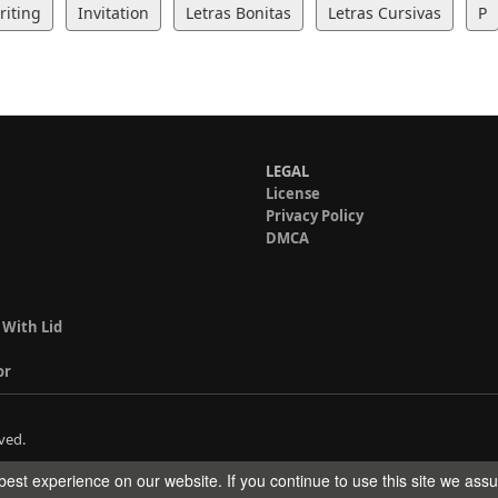
iting
Invitation
Letras Bonitas
Letras Cursivas
P
LEGAL
License
Privacy Policy
DMCA
 With Lid
or
ved.
est experience on our website. If you continue to use this site we ass