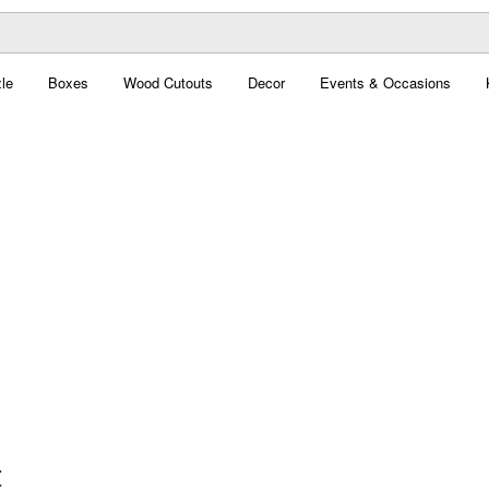
le
Boxes
Wood Cutouts
Decor
Events & Occasions
t