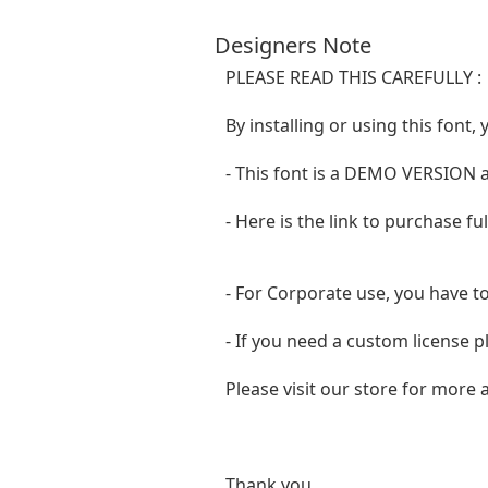
Designers Note
PLEASE READ THIS CAREFULLY :
By installing or using this fon
- This font is a DEMO VERSIO
- Here is the link to purchase f
- For Corporate use, you have t
- If you need a custom license p
Please visit our store for more
Thank you.