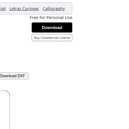
,
,
,
ript
Letras Cursivas
Calligraphy
Free for Personal Use
Download
Buy Commercial License
Download DXF