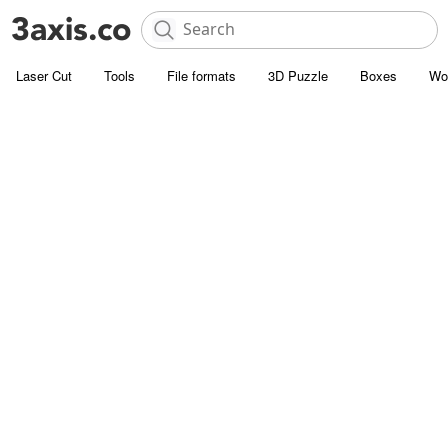
Laser Cut
Tools
File formats
3D Puzzle
Boxes
Wo