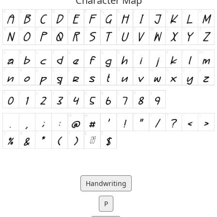
Character Map
Handwriting
P