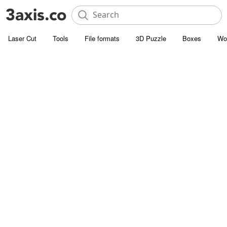
Laser Cut
Tools
File formats
3D Puzzle
Boxes
Wo