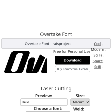
Overtake Font
Overtake Font
-
raisproject
,
Cool
,
Modern
Free for Personal Use
,
Sci Fi
Download
,
Space
,
Scifi
Buy Commercial License
Laser Cutting
Preview:
Size:
Choose a font:
Weld: