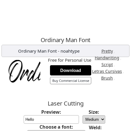
Ordinary Man Font
Ordinary Man Font
-
noahtype
,
Pretty
,
Handwriting
Free for Personal Use
,
Script
Download
,
Letras Cursivas
,
Brush
Buy Commercial License
Laser Cutting
Preview:
Size:
Choose a font:
Weld: