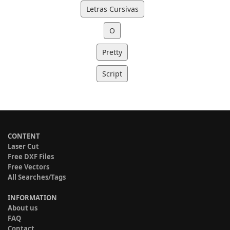
Letras Cursivas
O
Pretty
Script
CONTENT
Laser Cut
Free DXF Files
Free Vectors
All Searches/Tags
INFORMATION
About us
FAQ
Contact