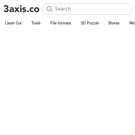
Laser Cut
Tools
File formats
3D Puzzle
Boxes
Wo