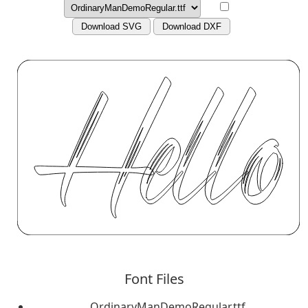
Download SVG
Download DXF
Font Files
OrdinaryManDemoRegular.ttf