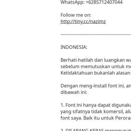
WhatsApp: +6285712407044
Follow me on:
http://tiny.cc/nazimz
------------------------------------------------
INDONESIA:
Berhati-hatilah dan luangkan 
sebelum memutuskan untuk men
Ketidaktahuan bukanlah alasan
Dengan meng-install font ini,
dibawah ini:
1. Font ini hanya dapat diguna
yang sifatnya tidak komersil, 
font saya. Baik itu untuk Peror
2. DILARANG KERAS menggunakan