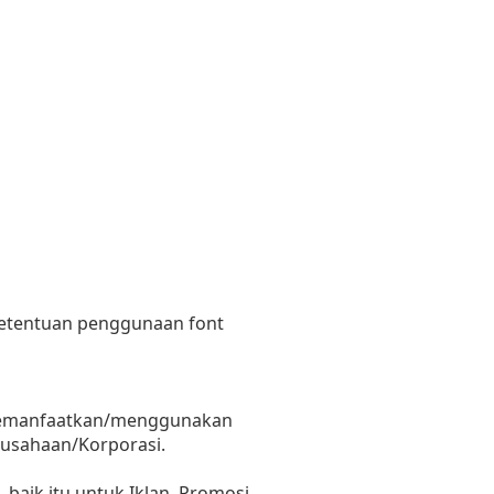
 ketentuan penggunaan font
il memanfaatkan/menggunakan
erusahaan/Korporasi.
aik itu untuk Iklan, Promosi,