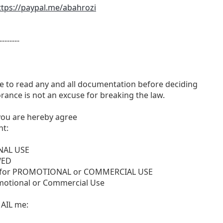
ttps://paypal.me/abahrozi
--------
me to read any and all documentation before deciding
rance is not an excuse for breaking the law.
, you are hereby agree
nt:
ONAL USE
WED
SE for PROMOTIONAL or COMMERCIAL USE
motional or Commercial Use
MAIL me: