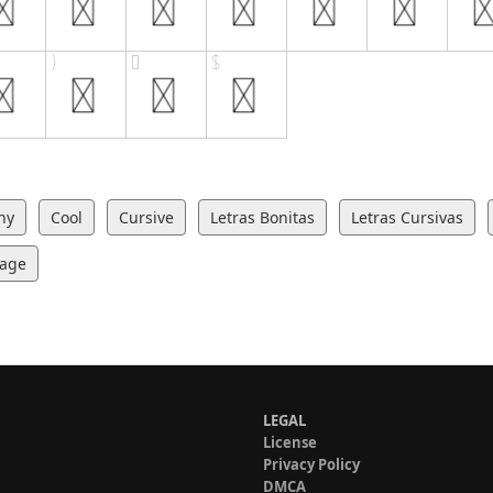
hy
Cool
Cursive
Letras Bonitas
Letras Cursivas
tage
LEGAL
License
Privacy Policy
DMCA