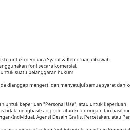
waktu untuk membaca Syarat & Ketentuan dibawah,
ggunakan font secara komersial.
 untuk suatu pelanggaran hukum.
 anda dianggap mengerti dan menyetujui semua syarat dan
kan untuk keperluan "Personal Use", atau untuk keperluan
alias tidak menghasilkan profit atau keuntungan dari has
angan/Individual, Agensi Desain Grafis, Percetakan, atau P
 atau memanfaatkan font ini untuk keperluan Komersial, b