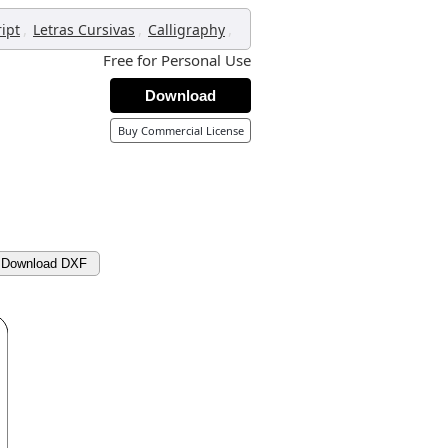
,
,
,
ript
Letras Cursivas
Calligraphy
Free for Personal Use
Download
Buy Commercial License
Download DXF