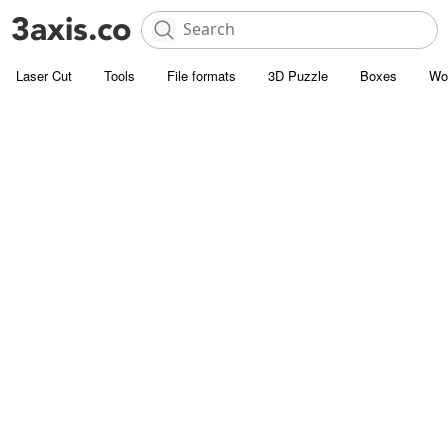
Laser Cut
Tools
File formats
3D Puzzle
Boxes
Wo