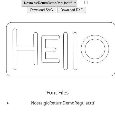
Download SVG
Download DXF
Font Files
NostalgicReturnDemoRegular.ttf