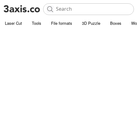
Laser Cut
Tools
File formats
3D Puzzle
Boxes
Wo