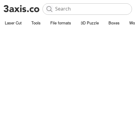
Laser Cut
Tools
File formats
3D Puzzle
Boxes
Wo