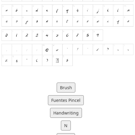
Brush
Fuentes Pincel
Handwriting
N