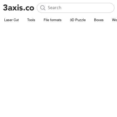
Laser Cut
Tools
File formats
3D Puzzle
Boxes
Wo