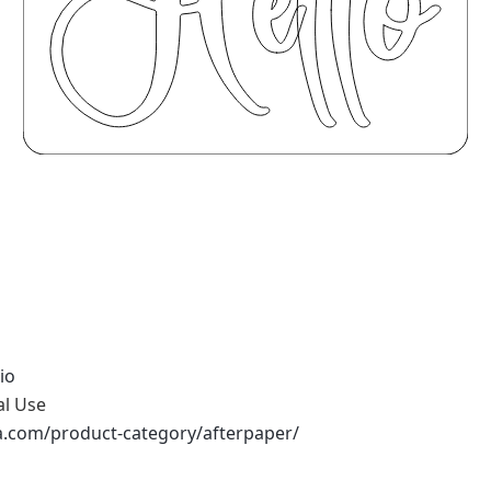
io
al Use
na.com/product-category/afterpaper/