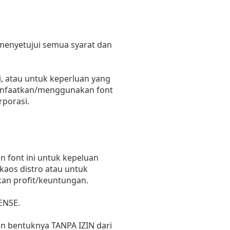
 menyetujui semua syarat dan
, atau untuk keperluan yang
emanfaatkan/menggunakan font
rporasi.
 font ini untuk kepeluan
 kaos distro atau untuk
kan profit/keuntungan.
ENSE.
un bentuknya TANPA IZIN dari