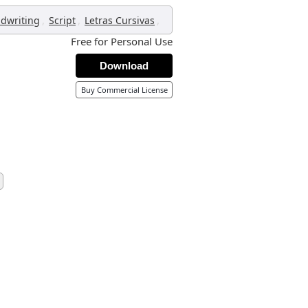
,
,
,
dwriting
Script
Letras Cursivas
Free for Personal Use
Download
Buy Commercial License