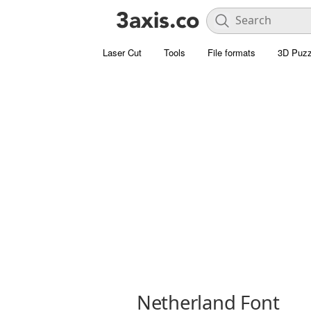
Laser Cut
Tools
File formats
3D Puzz
Netherland Font