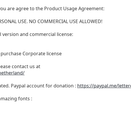
t, you are agree to the Product Usage Agreement:
 PERSONAL USE. NO COMMERCIAL USE ALLOWED!
ull version and commercial license:
o purchase Corporate license
lease contact us at
netherland/
ated. Paypal account for donation :
https://paypal.me/lette
amazing fonts :