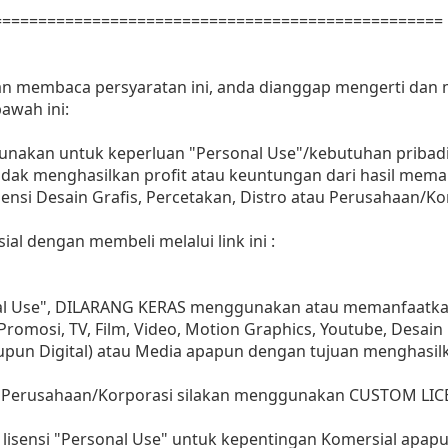
==================================================
dan membaca persyaratan ini, anda dianggap mengerti dan
awah ini:
gunakan untuk keperluan "Personal Use"/kebutuhan pribadi
as tidak menghasilkan profit atau keuntungan dari hasil m
Agensi Desain Grafis, Percetakan, Distro atau Perusahaan/Ko
ial dengan membeli melalui link ini :
nal Use", DILARANG KERAS menggunakan atau memanfaatkan
, Promosi, TV, Film, Video, Motion Graphics, Youtube, Desain
aupun Digital) atau Media apapun dengan tujuan menghasil
 Perusahaan/Korporasi silakan menggunakan CUSTOM LIC
lisensi "Personal Use" untuk kepentingan Komersial apap