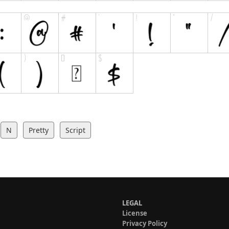
N
Pretty
Script
LEGAL
License
Privacy Policy