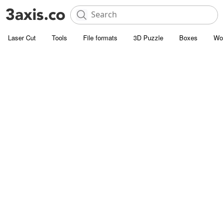
Laser Cut
Tools
File formats
3D Puzzle
Boxes
Wo