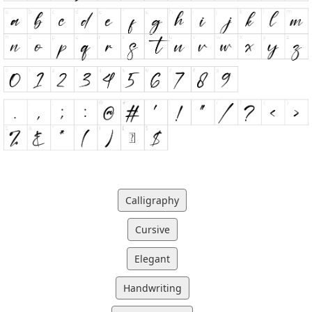
Calligraphy
Cursive
Elegant
Handwriting