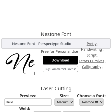
Nestone Font
Nestone Font
-
Perspectype Studio
,
Pretty
,
Handwriting
Free for Personal Use
,
Script
Download
,
Letras Cursivas
,
Calligraphy
Buy Commercial License
Laser Cutting
Preview:
Size:
Choose a font:
Weld: