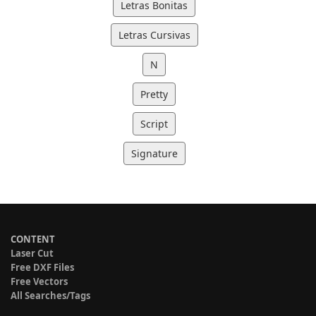
Letras Bonitas
Letras Cursivas
N
Pretty
Script
Signature
CONTENT
Laser Cut
Free DXF Files
Free Vectors
All Searches/Tags