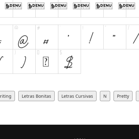
iting
Letras Bonitas
Letras Cursivas
N
Pretty