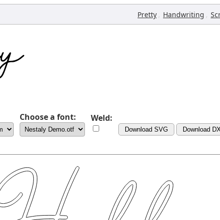
,
,
Pretty
Handwriting
Sc
Choose a font:
Weld:
Download SVG
Download D