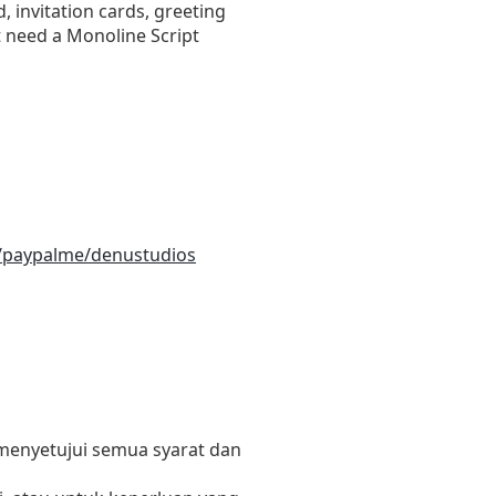
 invitation cards, greeting
at need a Monoline Script
/paypalme/denustudios
 menyetujui semua syarat dan