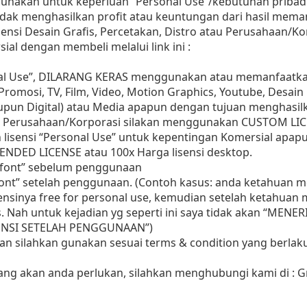
gunakan untuk keperluan “Personal Use”/kebutuhan pribadi
as tidak menghasilkan profit atau keuntungan dari hasil m
Agensi Desain Grafis, Percetakan, Distro atau Perusahaan/Ko
ial dengan membeli melalui link ini :
nal Use”, DILARANG KERAS menggunakan atau memanfaatkan
, Promosi, TV, Film, Video, Motion Graphics, Youtube, Desain
aupun Digital) atau Media apapun dengan tujuan menghasil
 Perusahaan/Korporasi silakan menggunakan CUSTOM LIC
 lisensi “Personal Use” untuk kepentingan Komersial apap
ENDED LICENSE atau 100x Harga lisensi desktop.
i font” sebelum penggunaan
 font” setelah penggunaan. (Contoh kasus: anda ketahuan
sensinya free for personal use, kemudian setelah ketahua
as. Nah untuk kejadian yg seperti ini saya tidak akan “MENE
ISENSI SETELAH PENGGUNAAN”)
aan silahkan gunakan sesuai terms & condition yang berlaku
yang akan anda perlukan, silahkan menghubungi kami di :
G