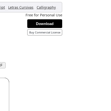
,
,
,
ript
Letras Cursivas
Calligraphy
Free for Personal Use
Download
Buy Commercial License
XF