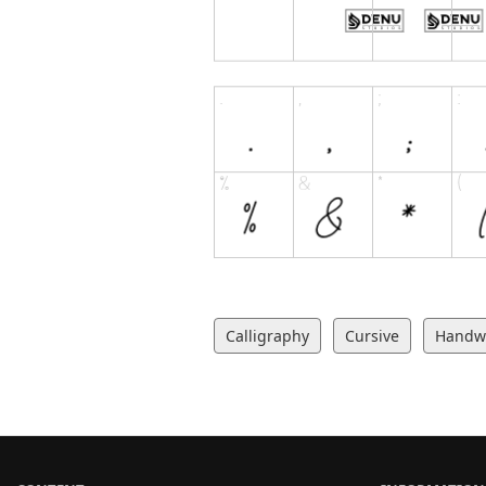
Calligraphy
Cursive
Handwr