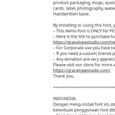
product packaging, mugs, quotes
cards, label, photography, water
Handwritten taste.
By installing or using this fon
– This demo font is ONLY fo
– Here is the link to purchase f
https://gracetypestudio.com/ne
– For Corporate use you have t
– If you need a custom license 
– Any donation are very apprec
Please visit our store for more 
https://gracetypestudio.com/
Thank you.
==========================
INDONESIA:
Dengan meng-install font ini, 
ketentuan penggunaan font dib