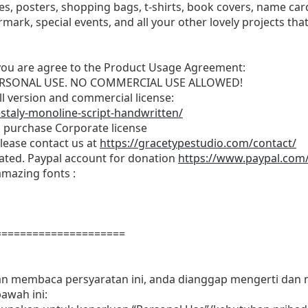
, posters, shopping bags, t-shirts, book covers, name card,
mark, special events, and all your other lovely projects th
t, you are agree to the Product Usage Agreement:
r PERSONAL USE. NO COMMERCIAL USE ALLOWED!
ull version and commercial license:
staly-monoline-script-handwritten/
o purchase Corporate license
please contact us at
https://gracetypestudio.com/contact/
iated. Paypal account for donation
https://www.paypal.com
amazing fonts :
=====================
dan membaca persyaratan ini, anda dianggap mengerti dan
awah ini: