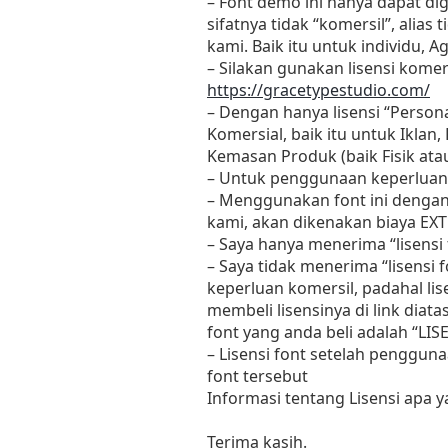
– Font demo ini hanya dapat di
sifatnya tidak “komersil”, ali
kami. Baik itu untuk individu, 
– Silakan gunakan lisensi komers
https://gracetypestudio.com/
– Dengan hanya lisensi “Perso
Komersial, baik itu untuk Iklan
Kemasan Produk (baik Fisik at
– Untuk penggunaan keperluan
– Menggunakan font ini dengan
kami, akan dikenakan biaya EXT
– Saya hanya menerima “lisens
– Saya tidak menerima “lisensi
keperluan komersil, padahal li
membeli lisensinya di link diat
font yang anda beli adalah “L
– Lisensi font setelah penggun
font tersebut
Informasi tentang Lisensi apa 
Terima kasih.