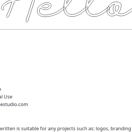
o
al Use
pestudio.com
ritten is suitable for any projects such as: logos, brandin