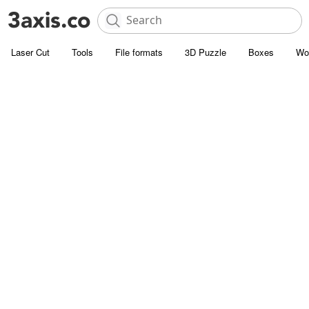
Laser Cut
Tools
File formats
3D Puzzle
Boxes
Wo