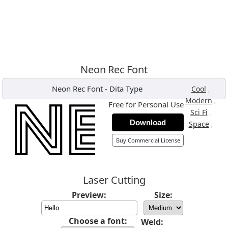
Neon Rec Font
Neon Rec Font
-
Dita Type
,
Cool
,
Modern
Free for Personal Use
,
Sci Fi
Download
,
Space
Buy Commercial License
Laser Cutting
Preview:
Size:
Choose a font:
Weld: