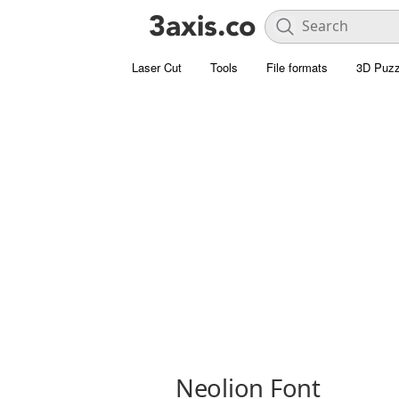
Laser Cut
Tools
File formats
3D Puzz
Neolion Font