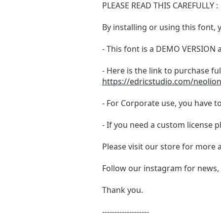
PLEASE READ THIS CAREFULLY :
By installing or using this fon
- This font is a DEMO VERSIO
- Here is the link to purchase f
https://edricstudio.com/neolio
- For Corporate use, you have t
- If you need a custom license p
Please visit our store for more
Follow our instagram for news,
Thank you.
-------------------