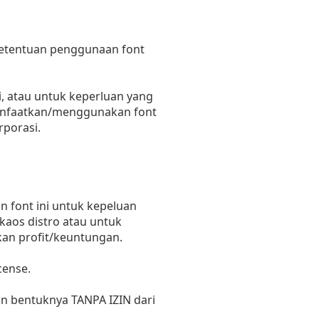
 ketentuan penggunaan font
, atau untuk keperluan yang
emanfaatkan/menggunakan font
rporasi.
 font ini untuk kepeluan
 kaos distro atau untuk
kan profit/keuntungan.
cense.
un bentuknya TANPA IZIN dari