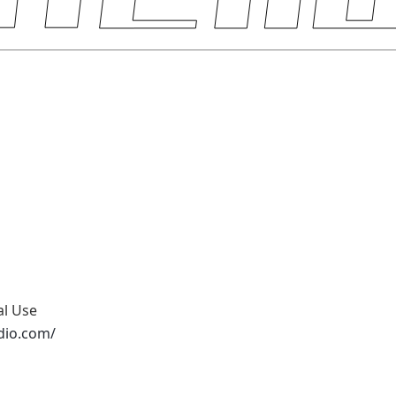
al Use
udio.com/