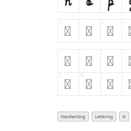
Handwriting
Lettering
N