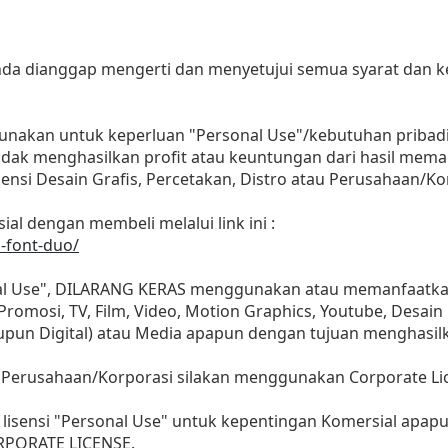
 anda dianggap mengerti dan menyetujui semua syarat dan
gunakan untuk keperluan "Personal Use"/kebutuhan pribadi
as tidak menghasilkan profit atau keuntungan dari hasil m
Agensi Desain Grafis, Percetakan, Distro atau Perusahaan/Ko
ial dengan membeli melalui link ini :
n-font-duo/
nal Use", DILARANG KERAS menggunakan atau memanfaatkan
, Promosi, TV, Film, Video, Motion Graphics, Youtube, Desain
aupun Digital) atau Media apapun dengan tujuan menghasil
 Perusahaan/Korporasi silakan menggunakan Corporate Li
lisensi "Personal Use" untuk kepentingan Komersial apap
ORPORATE LICENSE.