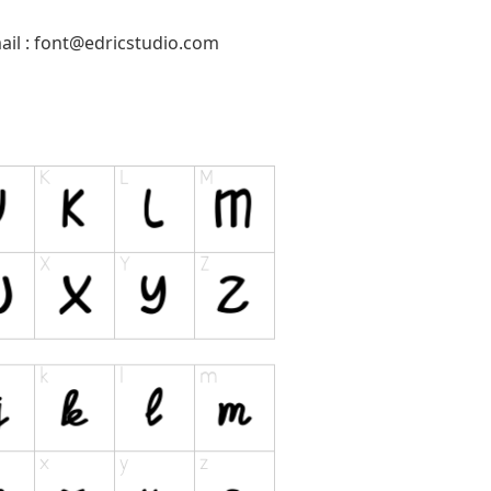
il :
font@edricstudio.com