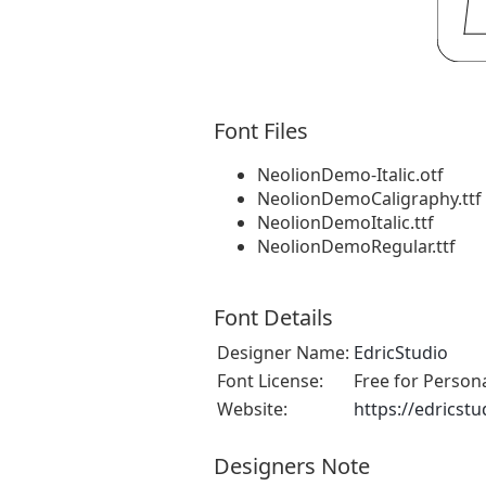
Font Files
NeolionDemo-Italic.otf
NeolionDemoCaligraphy.ttf
NeolionDemoItalic.ttf
NeolionDemoRegular.ttf
Font Details
Designer Name:
EdricStudio
Font License:
Free for Person
Website:
https://edricst
Designers Note