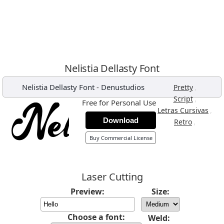
Nelistia Dellasty Font
Nelistia Dellasty Font
-
Denustudios
,
Pretty
,
Script
Free for Personal Use
,
Letras Cursivas
Download
,
Retro
Buy Commercial License
Laser Cutting
Preview:
Size:
Choose a font:
Weld: