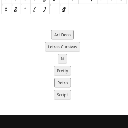
Art Deco
Letras Cursivas
N
Pretty
Retro
Script