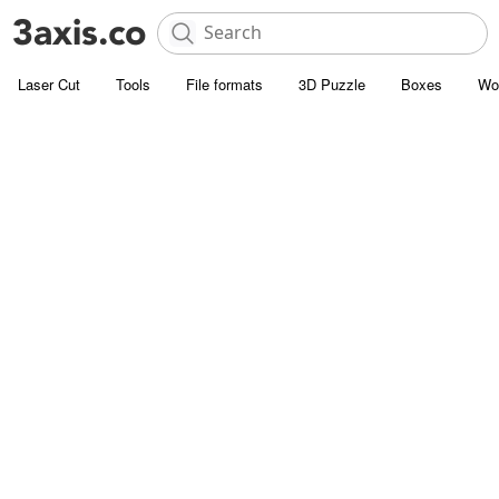
Laser Cut
Tools
File formats
3D Puzzle
Boxes
Wo