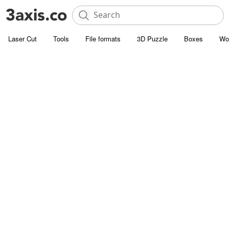
Laser Cut
Tools
File formats
3D Puzzle
Boxes
Wo