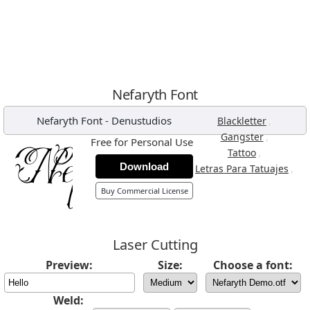
Nefaryth Font
Nefaryth Font
-
Denustudios
,
Blackletter
,
Gangster
Free for Personal Use
,
Tattoo
Download
,
Letras Para Tatuajes
Buy Commercial License
Laser Cutting
Preview:
Size:
Choose a font:
Weld: