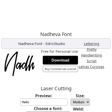
Nadheva Font
Nadheva Font
-
EdricStudio
,
Lettering
,
Pretty
Free for Personal Use
,
Handwriting
Download
,
Script
,
Letras Cursivas
Buy Commercial License
Laser Cutting
Preview:
Size:
Choose a font:
Weld: