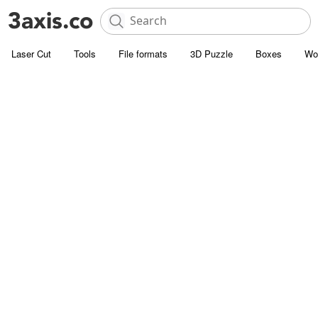
Laser Cut
Tools
File formats
3D Puzzle
Boxes
Wo