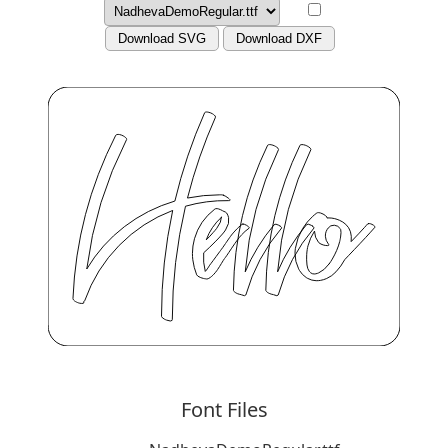
Download SVG
Download DXF
Font Files