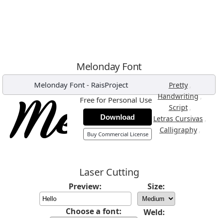
Melonday Font
Melonday Font
-
RaisProject
,
Pretty
,
Handwriting
Free for Personal Use
,
Script
Download
,
Letras Cursivas
,
Calligraphy
Buy Commercial License
Laser Cutting
Preview:
Size:
Choose a font:
Weld: