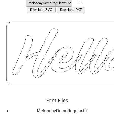
Download SVG
Download DXF
Font Files
MelondayDemoRegular.ttf