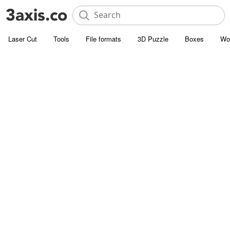
Laser Cut
Tools
File formats
3D Puzzle
Boxes
Wo