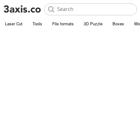
Laser Cut
Tools
File formats
3D Puzzle
Boxes
Wo