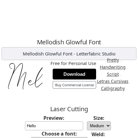
Mellodish Glowful Font
Mellodish Glowful Font
-
Letterfabric Studio
,
Pretty
Free for Personal Use
,
Handwriting
,
Script
Download
,
Letras Cursivas
Buy Commercial License
,
Calligraphy
Laser Cutting
Preview:
Size:
Choose a font:
Weld: