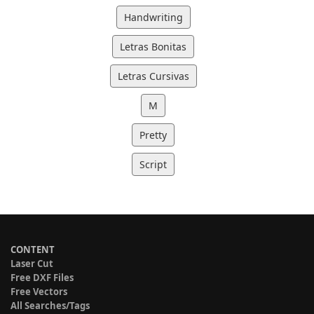
Handwriting
Letras Bonitas
Letras Cursivas
M
Pretty
Script
CONTENT
Laser Cut
Free DXF Files
Free Vectors
All Searches/Tags