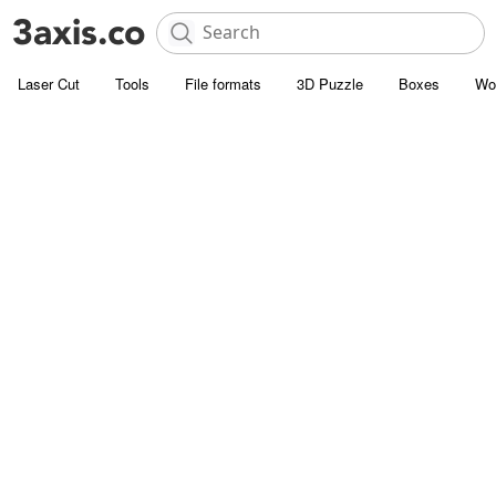
Laser Cut
Tools
File formats
3D Puzzle
Boxes
Wo