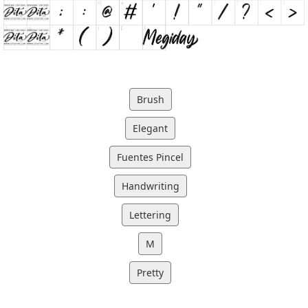
Brush
Elegant
Fuentes Pincel
Handwriting
Lettering
M
Pretty