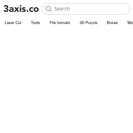
Laser Cut
Tools
File formats
3D Puzzle
Boxes
Wo