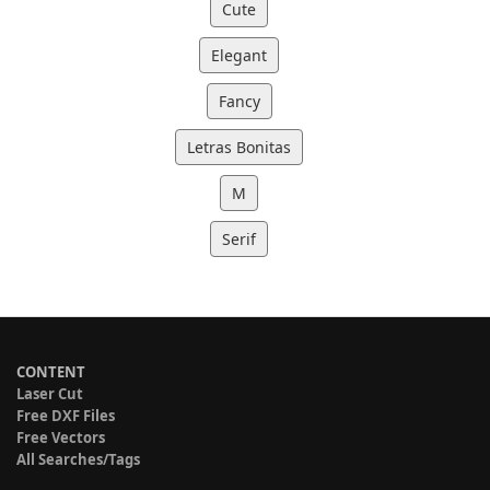
Cute
Elegant
Fancy
Letras Bonitas
M
Serif
CONTENT
Laser Cut
Free DXF Files
Free Vectors
All Searches/Tags