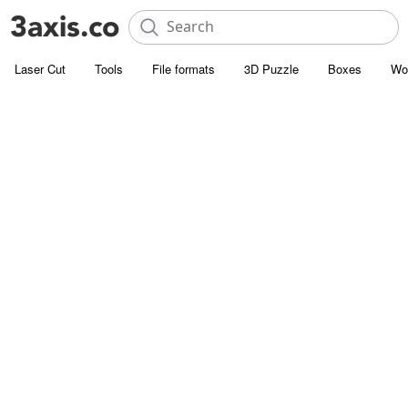
Laser Cut
Tools
File formats
3D Puzzle
Boxes
Wo