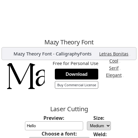
Mazy Theory Font
Mazy Theory Font
-
CalligraphyFonts
,
Letras Bonitas
,
Cool
Free for Personal Use
,
Serif
Download
,
Elegant
Buy Commercial License
Laser Cutting
Preview:
Size:
Choose a font:
Weld: