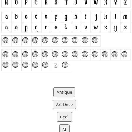
Antique
Art Deco
Cool
M