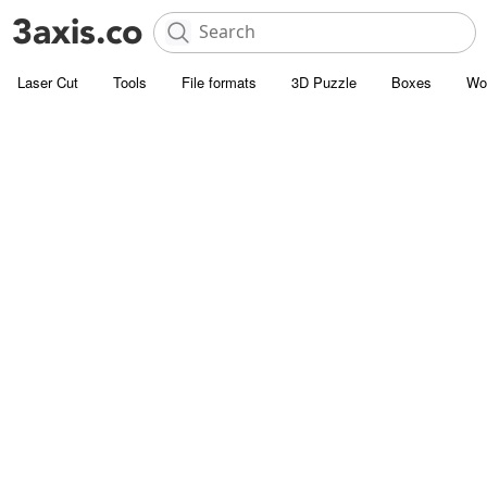
Laser Cut
Tools
File formats
3D Puzzle
Boxes
Wo