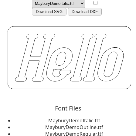
Download SVG
Download DXF
Font Files
MayburyDemoItalic.ttf
MayburyDemoOutline.ttf
MayburyDemoRegular.ttf