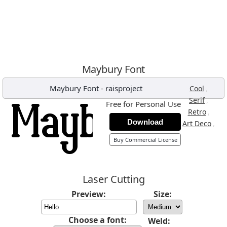
Maybury Font
Maybury Font
-
raisproject
,
Cool
,
Serif
Free for Personal Use
,
Retro
Download
,
Art Deco
Buy Commercial License
Laser Cutting
Preview:
Size:
Choose a font:
Weld: