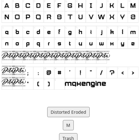
Distorted Eroded
M
Trash