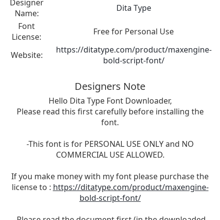
Designer
Dita Type
Name:
Font
Free for Personal Use
License:
https://ditatype.com/product/maxengine-
Website:
bold-script-font/
Designers Note
Hello Dita Type Font Downloader,
Please read this first carefully before installing the
font.
-This font is for PERSONAL USE ONLY and NO
COMMERCIAL USE ALLOWED.
If you make money with my font please purchase the
license to :
https://ditatype.com/product/maxengine-
bold-script-font/
-Please read the document first (in the downloaded