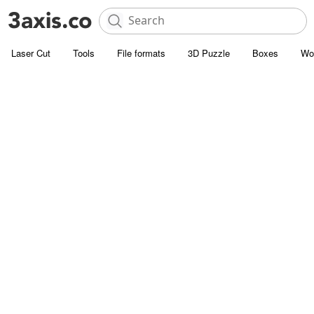
Laser Cut
Tools
File formats
3D Puzzle
Boxes
Wo