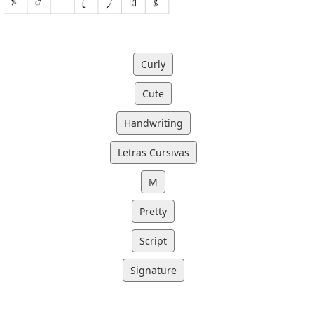
Curly
Cute
Handwriting
Letras Cursivas
M
Pretty
Script
Signature