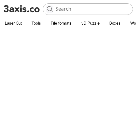
Laser Cut
Tools
File formats
3D Puzzle
Boxes
Wo