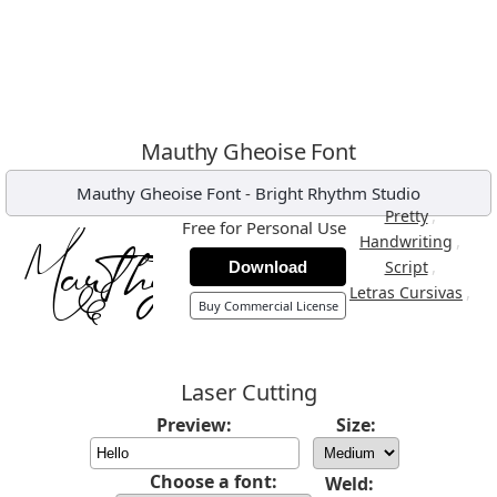
Mauthy Gheoise Font
Mauthy Gheoise Font
-
Bright Rhythm Studio
,
Pretty
Free for Personal Use
,
Handwriting
,
Script
Download
,
Letras Cursivas
Buy Commercial License
Laser Cutting
Preview:
Size:
Choose a font:
Weld: