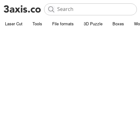
Laser Cut
Tools
File formats
3D Puzzle
Boxes
Wo