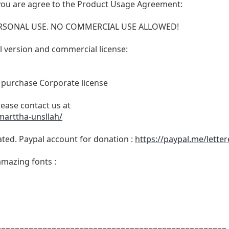
t, you are agree to the Product Usage Agreement:
 PERSONAL USE. NO COMMERCIAL USE ALLOWED!
ull version and commercial license:
o purchase Corporate license
lease contact us at
marttha-unsllah/
ated. Paypal account for donation :
https://paypal.me/lette
amazing fonts :
==================================================