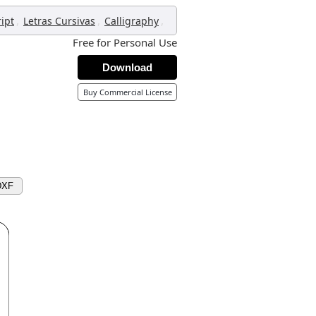
,
,
,
ript
Letras Cursivas
Calligraphy
Free for Personal Use
Download
Buy Commercial License
DXF