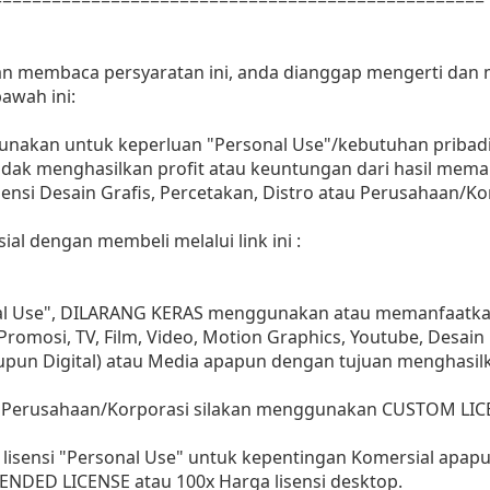
dan membaca persyaratan ini, anda dianggap mengerti dan
awah ini:
gunakan untuk keperluan "Personal Use"/kebutuhan pribadi
as tidak menghasilkan profit atau keuntungan dari hasil m
Agensi Desain Grafis, Percetakan, Distro atau Perusahaan/Ko
ial dengan membeli melalui link ini :
nal Use", DILARANG KERAS menggunakan atau memanfaatkan
, Promosi, TV, Film, Video, Motion Graphics, Youtube, Desain
aupun Digital) atau Media apapun dengan tujuan menghasil
 Perusahaan/Korporasi silakan menggunakan CUSTOM LIC
lisensi "Personal Use" untuk kepentingan Komersial apap
ENDED LICENSE atau 100x Harga lisensi desktop.