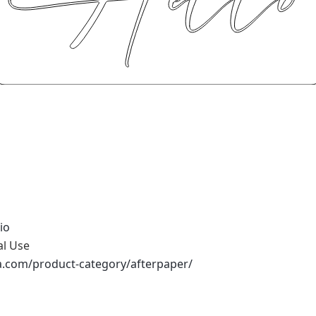
io
al Use
na.com/product-category/afterpaper/