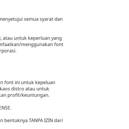
 menyetujui semua syarat dan
, atau untuk keperluan yang
emanfaatkan/menggunakan font
rporasi.
 font ini untuk kepeluan
 kaos distro atau untuk
kan profit/keuntungan.
ENSE.
un bentuknya TANPA IZIN dari