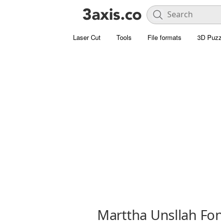
Laser Cut
Tools
File formats
3D Puzz
Marttha Unsllah Fo