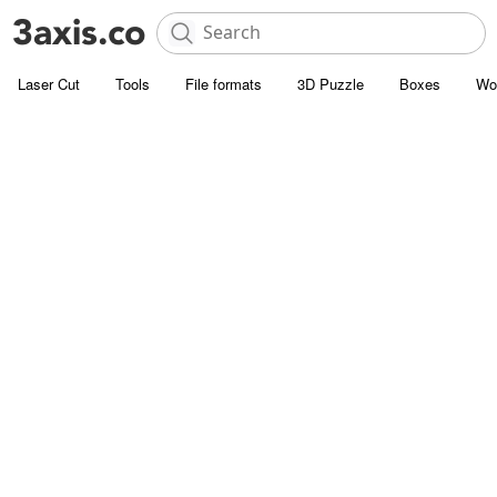
Laser Cut
Tools
File formats
3D Puzzle
Boxes
Wo