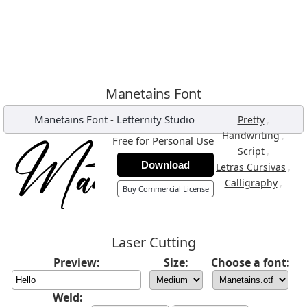
Manetains Font
Manetains Font
-
Letternity Studio
,
Pretty
,
Handwriting
Free for Personal Use
,
Script
Download
,
Letras Cursivas
,
Calligraphy
Buy Commercial License
Laser Cutting
Preview:
Size:
Choose a font:
Weld: