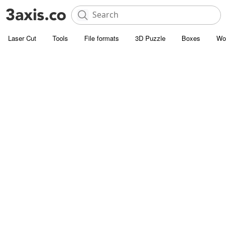
Laser Cut
Tools
File formats
3D Puzzle
Boxes
Wo