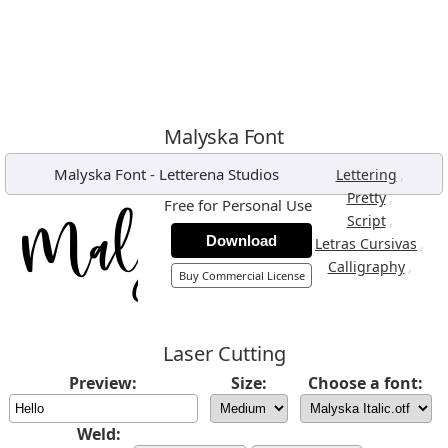
Malyska Font
Malyska Font
-
Letterena Studios
,
Lettering
,
Pretty
Free for Personal Use
,
Script
Download
,
Letras Cursivas
,
Calligraphy
Buy Commercial License
Laser Cutting
Preview:
Size:
Choose a font:
Weld: