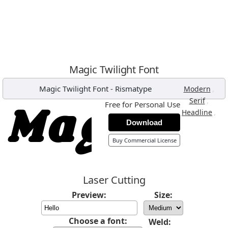
Magic Twilight Font
Magic Twilight Font
-
Rismatype
,
Modern
,
Serif
Free for Personal Use
,
Headline
Download
Buy Commercial License
Laser Cutting
Preview:
Size:
Choose a font:
Weld: