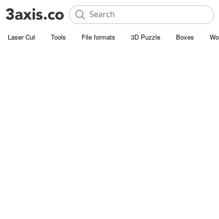
Laser Cut
Tools
File formats
3D Puzzle
Boxes
Wo