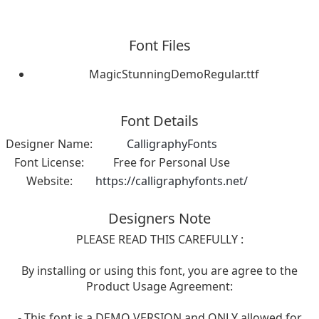
Font Files
MagicStunningDemoRegular.ttf
Font Details
Designer Name:
CalligraphyFonts
Font License:
Free for Personal Use
Website:
https://calligraphyfonts.net/
Designers Note
PLEASE READ THIS CAREFULLY :
By installing or using this font, you are agree to the
Product Usage Agreement:
- This font is a DEMO VERSION and ONLY allowed for