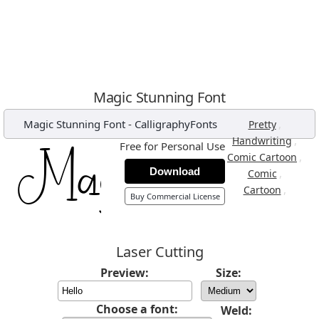
Magic Stunning Font
Magic Stunning Font
-
CalligraphyFonts
,
Pretty
,
Handwriting
Free for Personal Use
,
Comic Cartoon
Download
,
Comic
,
Cartoon
Buy Commercial License
Laser Cutting
Preview:
Size:
Choose a font:
Weld: