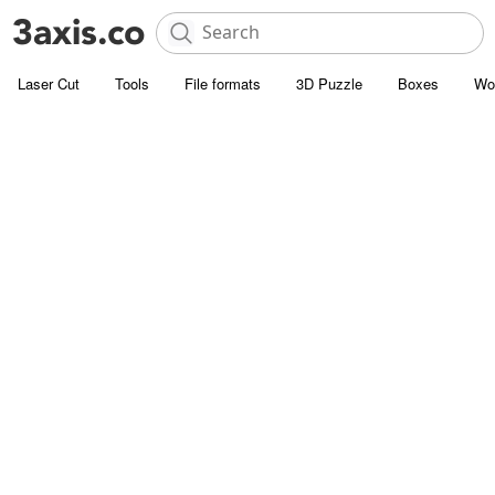
Laser Cut
Tools
File formats
3D Puzzle
Boxes
Wo