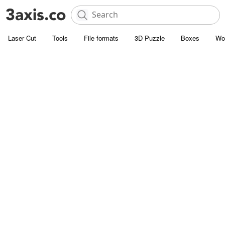
Laser Cut
Tools
File formats
3D Puzzle
Boxes
Wo