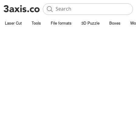
Laser Cut
Tools
File formats
3D Puzzle
Boxes
Wo