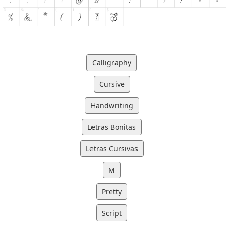
Calligraphy
Cursive
Handwriting
Letras Bonitas
Letras Cursivas
M
Pretty
Script