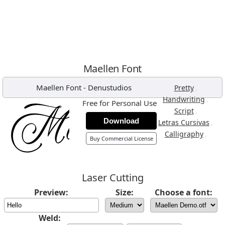
Maellen Font
Maellen Font
-
Denustudios
,
Pretty
,
Handwriting
Free for Personal Use
,
Script
Download
,
Letras Cursivas
,
Calligraphy
Buy Commercial License
Laser Cutting
Preview:
Size:
Choose a font:
Weld: