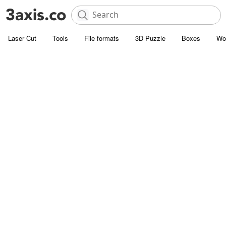
Laser Cut
Tools
File formats
3D Puzzle
Boxes
Wo