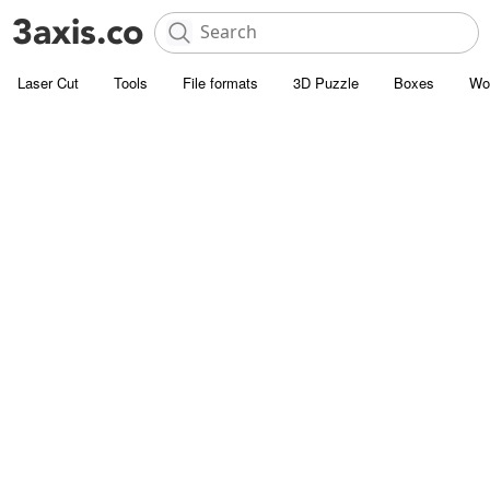
Laser Cut
Tools
File formats
3D Puzzle
Boxes
Wo