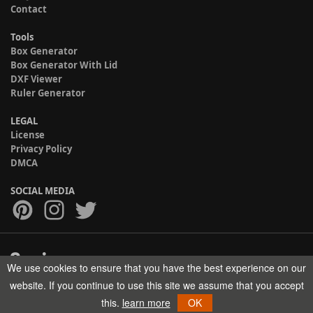
Contact
Tools
Box Generator
Box Generator With Lid
DXF Viewer
Ruler Generator
LEGAL
License
Privacy Policy
DMCA
SOCIAL MEDIA
We use cookies to ensure that you have the best experience on our
Copyright © 2017-2026 HELMAN TECH All rights reserved.
website. If you continue to use this site we assume that you accept
this.
learn more
OK