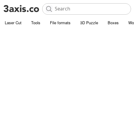
Laser Cut
Tools
File formats
3D Puzzle
Boxes
Wo