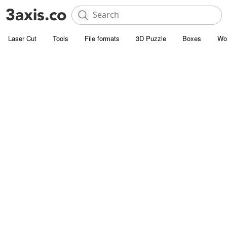
Laser Cut
Tools
File formats
3D Puzzle
Boxes
Wo