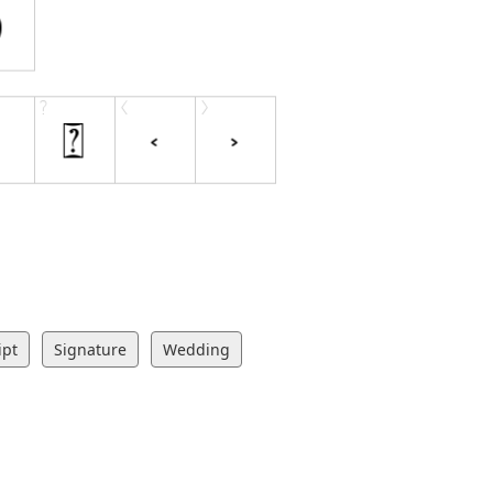
ipt
Signature
Wedding