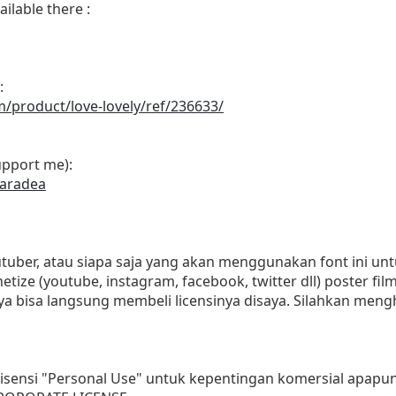
ilable there :
:
m/product/love-lovely/ref/236633/
upport me):
saradea
outuber, atau siapa saja yang akan menggunakan font ini 
etize (youtube, instagram, facebook, twitter dll) poster fi
ya bisa langsung membeli licensinya disaya. Silahkan men
isensi "Personal Use" untuk kepentingan komersial apapun