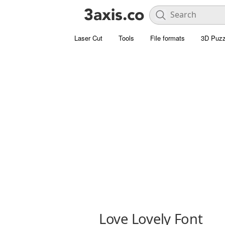
Laser Cut
Tools
File formats
3D Puzz
Love Lovely Font