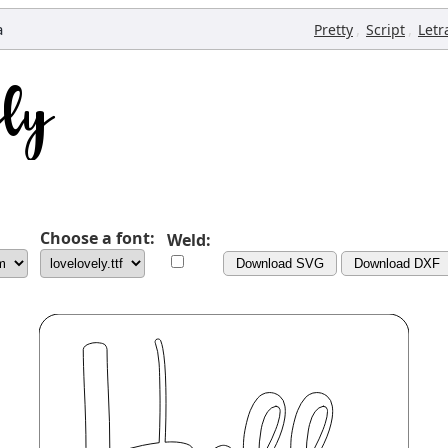
a
,
,
Pretty
Script
Letr
Choose a font:
Weld:
Download SVG
Download DXF