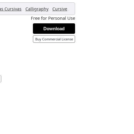
,
,
,
as Cursivas
Calligraphy
Cursive
Free for Personal Use
Download
Buy Commercial License