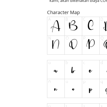
kami, akan dikenakan biaya C
Character Map