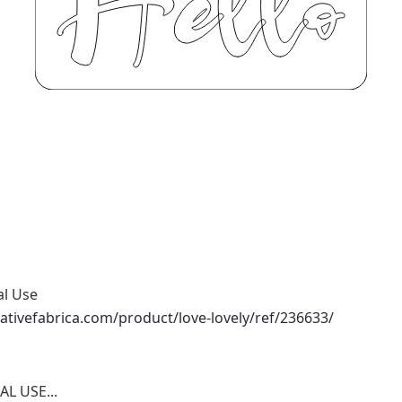
al Use
ativefabrica.com/product/love-lovely/ref/236633/
L USE...