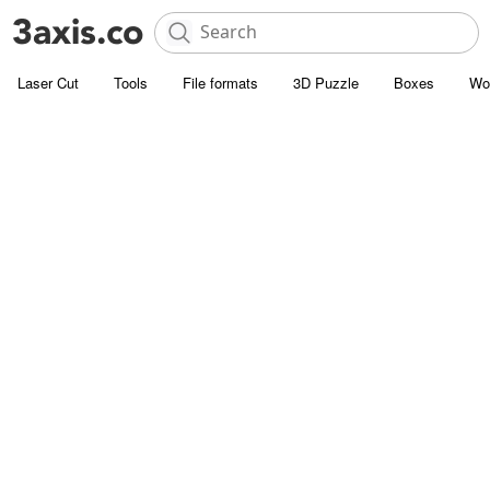
Laser Cut
Tools
File formats
3D Puzzle
Boxes
Wo