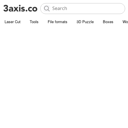
Laser Cut
Tools
File formats
3D Puzzle
Boxes
Wo