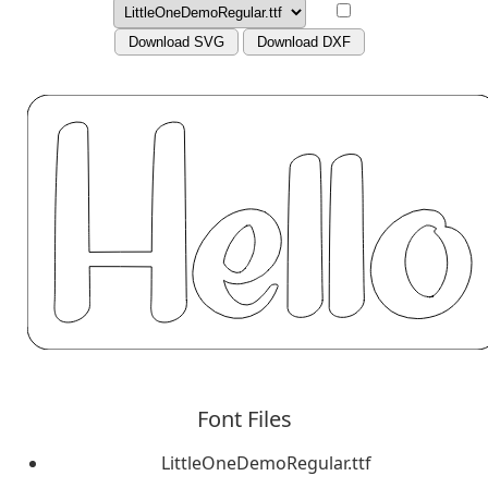
Download SVG
Download DXF
Font Files
LittleOneDemoRegular.ttf