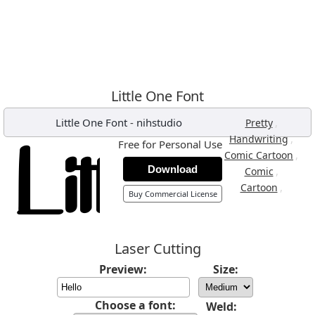
Little One Font
Little One Font
-
nihstudio
,
Pretty
,
Handwriting
Free for Personal Use
,
Comic Cartoon
Download
,
Comic
,
Cartoon
Buy Commercial License
Laser Cutting
Preview:
Size:
Choose a font:
Weld: