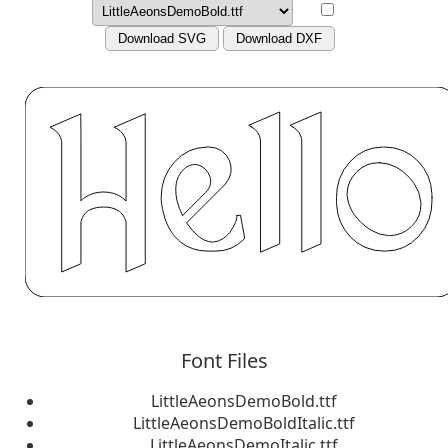
Download SVG
Download DXF
Font Files
LittleAeonsDemoBold.ttf
LittleAeonsDemoBoldItalic.ttf
LittleAeonsDemoItalic.ttf