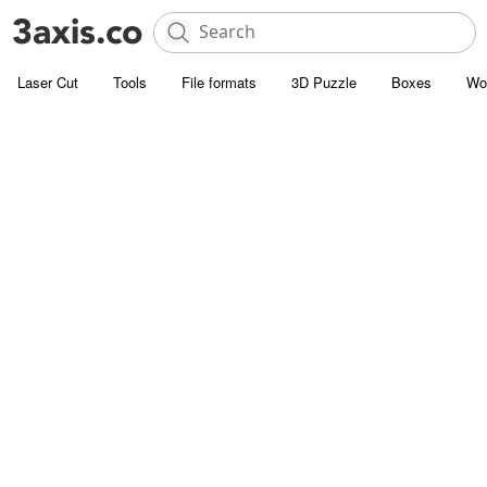
Laser Cut
Tools
File formats
3D Puzzle
Boxes
Wo