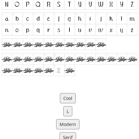
Cool
L
Modern
Serif