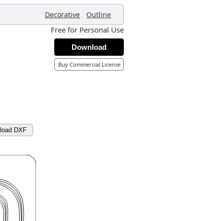
,
,
Decorative
Outline
Free for Personal Use
Download
Buy Commercial License
load DXF