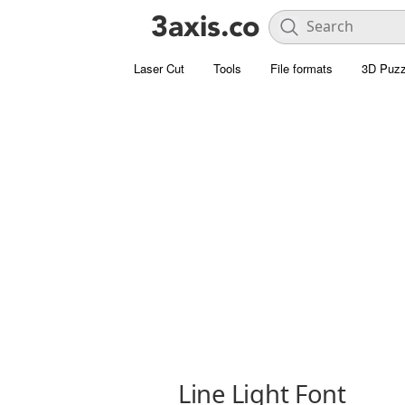
Laser Cut
Tools
File formats
3D Puzz
Line Light Font