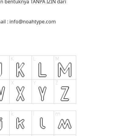
un bentuknya TANPA IZIN dari
il :
info@noahtype.com