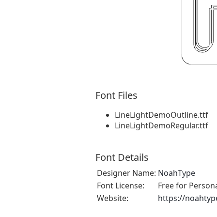
Font Files
LineLightDemoOutline.ttf
LineLightDemoRegular.ttf
Font Details
Designer Name:
NoahType
Font License:
Free for Person
Website:
https://noahty