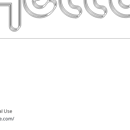
al Use
pe.com/