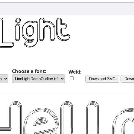
Choose a font:
Weld:
Download SVG
Down