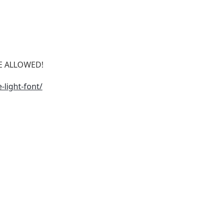
SE ALLOWED!
-light-font/