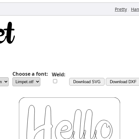
,
Pretty
Han
Choose a font:
Weld:
Download SVG
Download DXF