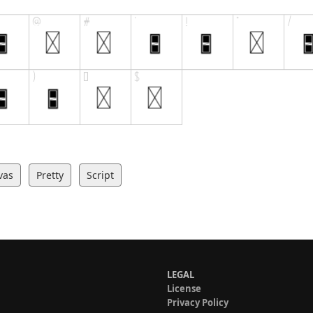
vas
Pretty
Script
LEGAL
License
Privacy Policy