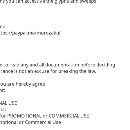
s you can access all the glyphs and sweeps
ed.
ttps://paypal.me/murozakul
me to read any and all documentation before deciding
rance is not an excuse for breaking the law.
, you are hereby agree
nt:
ONAL USE
WED
SE for PROMOTIONAL or COMMERCIAL USE
motional or Commercial Use