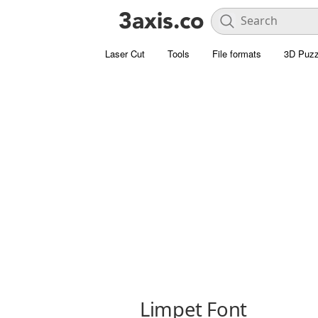
Laser Cut
Tools
File formats
3D Puzz
Limpet Font