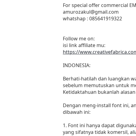
For special offer commercial E
amurozakul@gmail.com
whatshap : 085641919322
Follow me on:
isi link affiliate mu:
https://www.creativefabrica.co
INDONESIA:
Berhati-hatilah dan luangkan 
sebelum memutuskan untuk men
Ketidaktahuan bukanlah alasan
Dengan meng-install font ini,
dibawah ini:
1. Font ini hanya dapat diguna
yang sifatnya tidak komersil, 