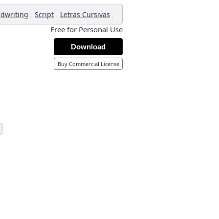
,
,
,
dwriting
Script
Letras Cursivas
Free for Personal Use
Download
Buy Commercial License