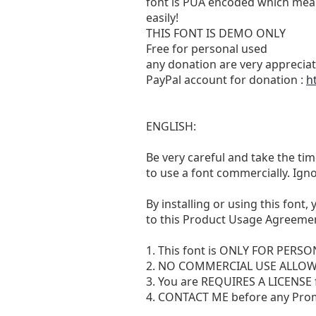
font is PUA encoded which mean
easily!
THIS FONT IS DEMO ONLY
Free for personal used
any donation are very appreciat
PayPal account for donation :
h
ENGLISH:
Be very careful and take the ti
to use a font commercially. Igno
By installing or using this font
to this Product Usage Agreeme
1. This font is ONLY FOR PERS
2. NO COMMERCIAL USE ALLO
3. You are REQUIRES A LICEN
4. CONTACT ME before any Pro