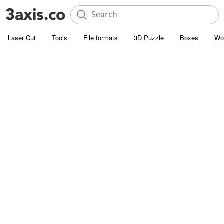
Laser Cut
Tools
File formats
3D Puzzle
Boxes
Wo