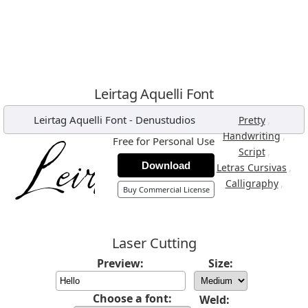
Leirtag Aquelli Font
Leirtag Aquelli Font
-
Denustudios
,
Pretty
,
Handwriting
Free for Personal Use
,
Script
Download
,
Letras Cursivas
,
Calligraphy
Buy Commercial License
Laser Cutting
Preview:
Size:
Choose a font:
Weld: