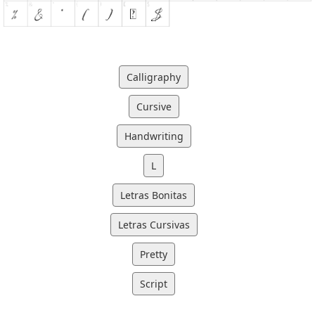
Calligraphy
Cursive
Handwriting
L
Letras Bonitas
Letras Cursivas
Pretty
Script