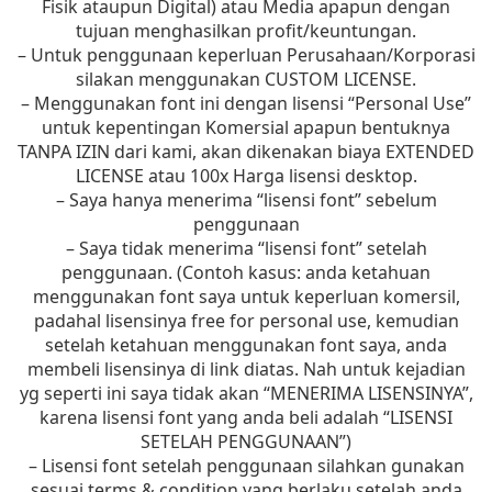
Fisik ataupun Digital) atau Media apapun dengan
tujuan menghasilkan profit/keuntungan.
– Untuk penggunaan keperluan Perusahaan/Korporasi
silakan menggunakan CUSTOM LICENSE.
– Menggunakan font ini dengan lisensi “Personal Use”
untuk kepentingan Komersial apapun bentuknya
TANPA IZIN dari kami, akan dikenakan biaya EXTENDED
LICENSE atau 100x Harga lisensi desktop.
– Saya hanya menerima “lisensi font” sebelum
penggunaan
– Saya tidak menerima “lisensi font” setelah
penggunaan. (Contoh kasus: anda ketahuan
menggunakan font saya untuk keperluan komersil,
padahal lisensinya free for personal use, kemudian
setelah ketahuan menggunakan font saya, anda
membeli lisensinya di link diatas. Nah untuk kejadian
yg seperti ini saya tidak akan “MENERIMA LISENSINYA”,
karena lisensi font yang anda beli adalah “LISENSI
SETELAH PENGGUNAAN”)
– Lisensi font setelah penggunaan silahkan gunakan
sesuai terms & condition yang berlaku setelah anda