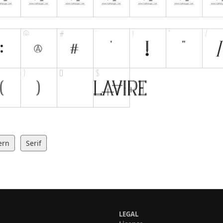
ern
Serif
LEGAL