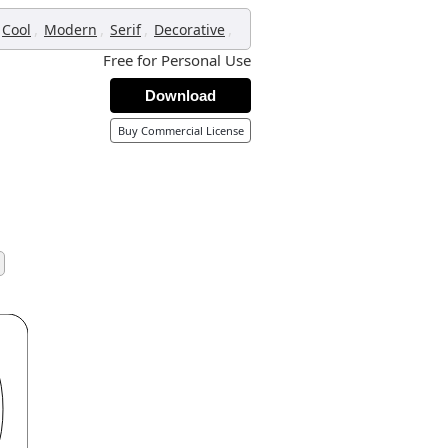
,
,
,
,
Cool
Modern
Serif
Decorative
Free for Personal Use
Download
Buy Commercial License