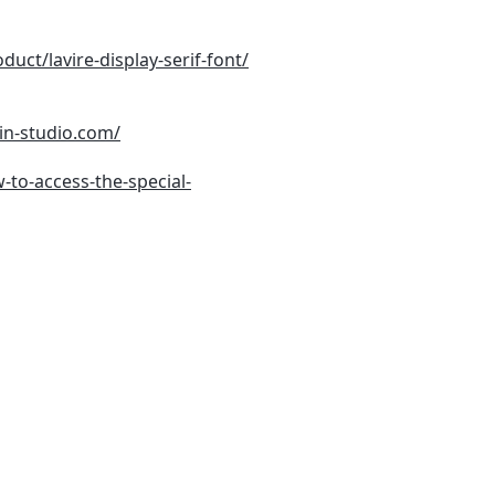
uct/lavire-display-serif-font/
din-studio.com/
-to-access-the-special-