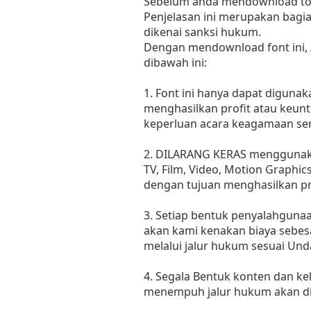
Sebelum anda mendownload tolo
Penjelasan ini merupakan bagia
dikenai sanksi hukum.
Dengan mendownload font ini,
dibawah ini:
1. Font ini hanya dapat diguna
menghasilkan profit atau keunt
keperluan acara keagamaan sert
2. DILARANG KERAS menggunakan
TV, Film, Video, Motion Graphic
dengan tujuan menghasilkan pr
3. Setiap bentuk penyalahgunaan
akan kami kenakan biaya sebes
melalui jalur hukum sesuai Un
4. Segala Bentuk konten dan ke
menempuh jalur hukum akan dit