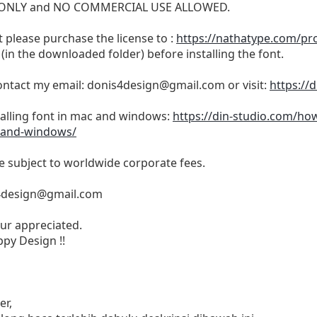
SE ONLY and NO COMMERCIAL USE ALLOWED.
 please purchase the license to :
https://nathatype.com/prod
(in the downloaded folder) before installing the font.
ontact my email:
donis4design@gmail.com
or visit:
https://
stalling font in mac and windows:
https://din-studio.com/how
-and-windows/
be subject to worldwide corporate fees.
4design@gmail.com
ur appreciated.
py Design !!
er,