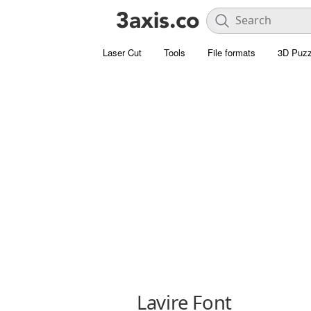
Laser Cut
Tools
File formats
3D Puzz
Lavire Font