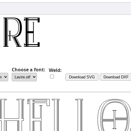
Choose a font:
Weld:
Download SVG
Download DXF