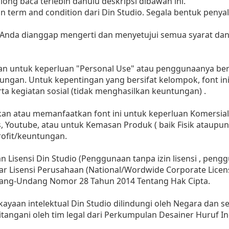
ng baca terlebih dahulu deskripsi dibawah ini.
n term and condition dari Din Studio. Segala bentuk penya
 Anda dianggap mengerti dan menyetujui semua syarat da
kan untuk keperluan "Personal Use" atau penggunaanya bersi
ungan. Untuk kepentingan yang bersifat kelompok, font in
a kegiatan sosial (tidak menghasilkan keuntungan) .
 atau memanfaatkan font ini untuk keperluan Komersial, b
s, Youtube, atau untuk Kemasan Produk ( baik Fisik ataupun
ofit/keuntungan.
 Lisensi Din Studio (Penggunaan tanpa izin lisensi , penggu
ar Lisensi Perusahaan (National/Wordwide Corporate Licen
dang-Undang Nomor 28 Tahun 2014 Tentang Hak Cipta.
kayaan intelektual Din Studio dilindungi oleh Negara dan 
angani oleh tim legal dari Perkumpulan Desainer Huruf In